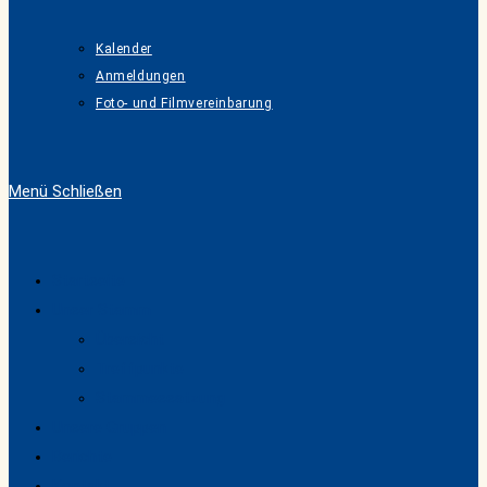
Kalender
Anmeldungen
Foto- und Filmvereinbarung
Menü
Schließen
Startseite
Unser Stamm
Übersicht
Treffpunkte
Stammessatzung
Unsere Gruppen
Berichte
Kontakt