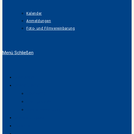
Kalender
Anmeldungen
Foto- und Filmvereinbarung
Menü
Schließen
Startseite
Unser Stamm
Übersicht
Treffpunkte
Stammessatzung
Unsere Gruppen
Berichte
Kontakt