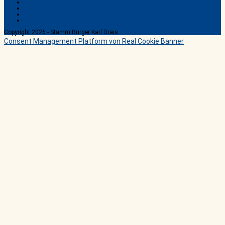
Datenschutzerklärung
Cookie Richtlinie
Impressum
Privatsphäre-Einstellungen ändern
Copyright 2026 - Stamm Bürger Karl Drais
Consent Management Platform von Real Cookie Banner